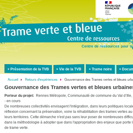
Aller
au
contenu
principal
Centre de ressources pour la
Présentation de la TVB
Vie de la TVB
Trame noire
Docum
Accueil
Retours d'expériences
Gouvernance des Trames vertes et bleues urba
Fil
Gouvernance des Trames vertes et bleues urbaine
d'Ariane
Porteur du projet
Rennes Métropole, Communauté de commune du Val d’Ille, 
- en cours
De nombreuses collectivités envisagent l'intégration, dans leurs politiques local
réflexion concernant la préservation, voire la réhabilitation des trames vertes au
leurs territoires. Cette démarche n'est pas sans leur poser de nombreuses difficu
dans la méthodologie à adopter que dans l'appropriation des enjeux que porte l
de trame verte.