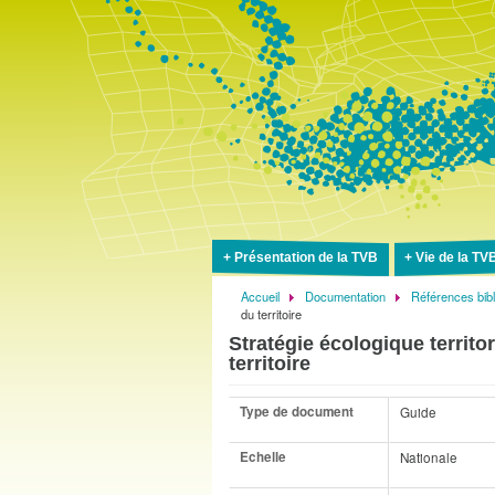
Présentation de la TVB
Vie de la TV
Accueil
Documentation
Références bib
Fil
du territoire
d'Ariane
Stratégie écologique territo
territoire
Type de document
Guide
Echelle
Nationale