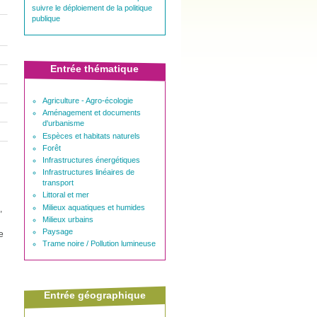
suivre le déploiement de la politique
publique
Entrée thématique
Agriculture - Agro-écologie
Aménagement et documents
d'urbanisme
Espèces et habitats naturels
Forêt
Infrastructures énergétiques
Infrastructures linéaires de
transport
Littoral et mer
Milieux aquatiques et humides
,
Milieux urbains
Paysage
e
Trame noire / Pollution lumineuse
Entrée géographique