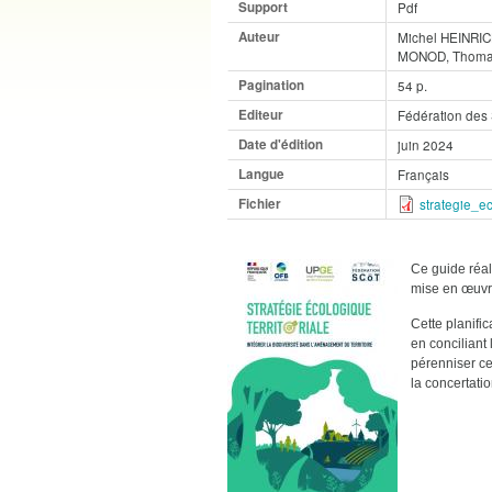
Support
Pdf
Auteur
Michel HEINRIC
MONOD, Thoma
Pagination
54 p.
Editeur
Fédération des
Date d'édition
juin 2024
Langue
Français
Fichier
strategie_ec
Ce guide réal
mise en œuvre
Cette planific
en conciliant
pérenniser ce
la concertati