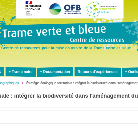
Aller
au
contenu
principal
Centre de ressources pour la mise en œuvre de la Trame verte et bleue
B
Trame noire
Documentation
Retours d'expériences
Outil
liographiques
Stratégie écologique territoriale : intégrer la biodiversité dans l'aménagemen
riale : intégrer la biodiversité dans l'aménagement du