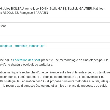
H, Jules BOILEAU, Anne-Lise BONIN, Stella GASS, Baptiste GAUTIER, Kathleen
s REDOULEZ, Françoise SARRAZIN
 Scot
ologique_territoriale_fedescot.pdf
isé par la
Fédération des Scot
présente une méthodologie en cinq étapes pour la
 d’une stratégie écologique territoriale.
ation implique la recherche d’une cohérence entre les différents enjeux du territoire
 les enjeux de l’aménagement et ceux de la préservation de la biodiversité. Pour
tte stratégie, la Fédération des SCOT propose plusieurs méthodes et outils, tels qu
on, le recours au diagnostic écologique et la mise en place de processus de suivi.