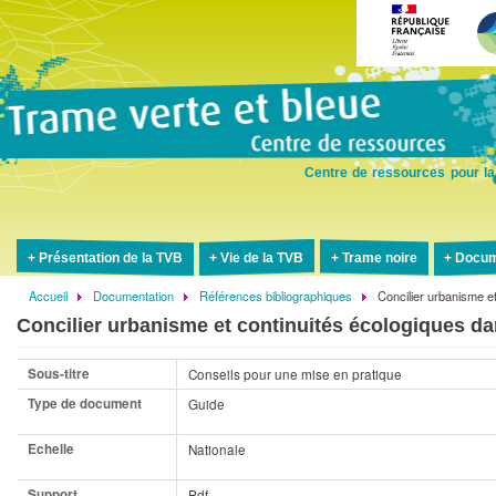
Aller
au
contenu
principal
Centre de ressources pour la
Présentation de la TVB
Vie de la TVB
Trame noire
Docum
Accueil
Documentation
Références bibliographiques
Concilier urbanisme e
Fil
Concilier urbanisme et continuités écologiques d
d'Ariane
Sous-titre
Conseils pour une mise en pratique
Type de document
Guide
Echelle
Nationale
Support
Pdf