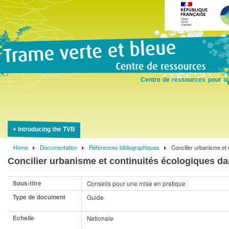
Skip
to
main
content
Centre de ressources pour la
Introducing the TVB
Home
Documentation
Références bibliographiques
Concilier urbanisme et
Breadcrumb
Concilier urbanisme et continuités écologiques d
Sous-titre
Conseils pour une mise en pratique
Type de document
Guide
Echelle
Nationale