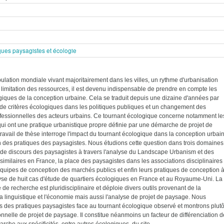
ques paysagistes et écologie
lation mondiale vivant majoritairement dans les villes, un rythme d'urbanisation
 limitation des ressources, il est devenu indispensable de prendre en compte les
iques de la conception urbaine. Cela se traduit depuis une dizaine d'années par
n de critères écologiques dans les politiques publiques et un changement des
ofessionnelles des acteurs urbains. Ce tournant écologique concerne notamment le
ui ont une pratique urbanistique propre définie par une démarche de projet de
ravail de thèse interroge l'impact du tournant écologique dans la conception urbai
on des pratiques des paysagistes. Nous étudions cette question dans trois domaines 
 de discours des paysagistes à travers l'analyse du Landscape Urbanism et des
milaires en France, la place des paysagistes dans les associations disciplinaires
quipes de conception des marchés publics et enfin leurs pratiques de conception 
lyse de huit cas d'étude de quartiers écologiques en France et au Royaume-Uni. La
de recherche est pluridisciplinaire et déploie divers outils provenant de la
a linguistique et l'économie mais aussi l'analyse de projet de paysage. Nous
 des pratiques paysagistes face au tournant écologique observé et montrons plutô
onnelle de projet de paysage. Il constitue néanmoins un facteur de différenciation 
rche aux spécificités, entre autres écologiques, du site.