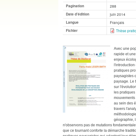
Pagination
288
Date d'édition
juin 2014
Langue
Français
Fichier
Thèse prati
Avec une popu
rapide et une
enjeux écolog
l'introductio
pratiques pr
paysagistes q
paysage. Le t
sur l'évoluti
les pratiques
mouvements si
au sein des é
travers l'ana
méthodologie 
géographie, l
n'observons pas de mutations fondamentales
que ce tournant conforte la démarche traditi
pratiques paysagistes qui adaptent leur déma