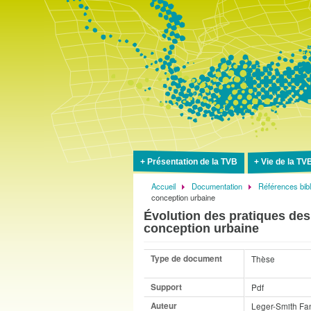
Présentation de la TVB
Vie de la TV
Accueil
Documentation
Références bib
Fil
conception urbaine
d'Ariane
Évolution des pratiques des
conception urbaine
Type de document
Thèse
Support
Pdf
Auteur
Leger-Smith Fa