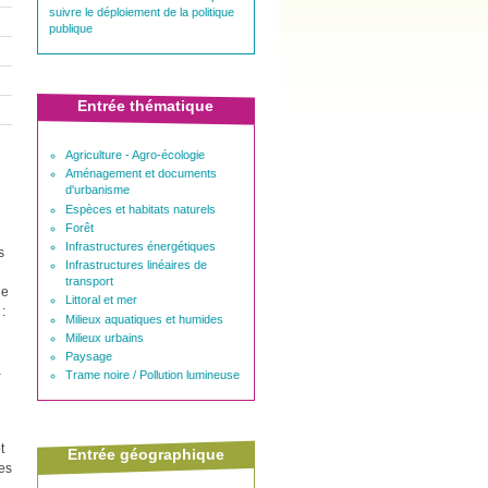
suivre le déploiement de la politique
publique
Entrée thématique
Agriculture - Agro-écologie
Aménagement et documents
d'urbanisme
Espèces et habitats naturels
Forêt
Infrastructures énergétiques
s
Infrastructures linéaires de
transport
ne
Littoral et mer
:
Milieux aquatiques et humides
Milieux urbains
Paysage
à
Trame noire / Pollution lumineuse
t
Entrée géographique
des