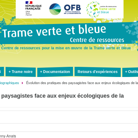
Aller
au
contenu
principal
Centre de ressources pour la mise en œuvre de la Trame verte et bleue
B
Trame noire
Documentation
Retours d'expériences
Outil
liographiques
Évolution des pratiques des paysagistes face aux enjeux écologiques de l
 paysagistes face aux enjeux écologiques de la
nny-Anaïs