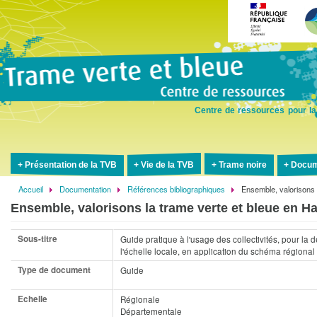
Aller
au
contenu
principal
Centre de ressources pour la
Présentation de la TVB
Vie de la TVB
Trame noire
Docum
Accueil
Documentation
Références bibliographiques
Ensemble, valorisons 
Fil
Ensemble, valorisons la trame verte et bleue en 
d'Ariane
Sous-titre
Guide pratique à l'usage des collectivités, pour la 
l'échelle locale, en application du schéma régiona
Type de document
Guide
Echelle
Régionale
Départementale