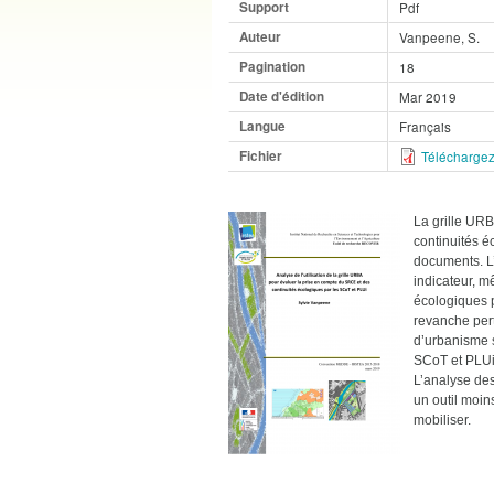
Support
Pdf
Auteur
Vanpeene, S.
Pagination
18
Date d'édition
Mar 2019
Langue
Français
Fichier
Téléchargez
La grille URB
continuités é
documents. L’
indicateur, m
écologiques p
revanche pert
d’urbanisme s
SCoT et PLUi 
L’analyse des
un outil moin
mobiliser.