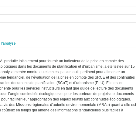
 l'analyse
A, produite initialement pour fournir un indicateur de la prise en compte des
cologiques dans les documents de planification et d’urbanisme, a été testée sur 15
analyse menée montre qu’elle n’est pas un outil pertinent pour alimenter un
ême tendanciel, de l’évaluation de la prise en compte des SRCE et des continuités
ar les documents de planification (SCoT) et d’urbanisme (PLU). Elle est en
inente pour les services instructeurs en tant que guide de lecture des documents
ous l’angle continuités écologiques et pour les porteurs de projets de documents
pour faciliter leur appropriation des enjeux relatifs aux continuités écologiques.
 avis des Missions régionales d'autorité environnementale (MRAe) quant à elle est
s coûteux en temps qui amène des informations tendancielles plus faciles à