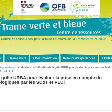
Aller
au
contenu
principal
Centre de ressources pour la mise en œuvre de la Trame verte et bleue
B
Trame noire
Documentation
Retours d'expériences
Outil
liographiques
Analyse de l’utilisation de la grille URBA pour évaluer la prise en compte du
CoT et PLUi
la grille URBA pour évaluer la prise en compte du
ologiques par les SCoT et PLUi