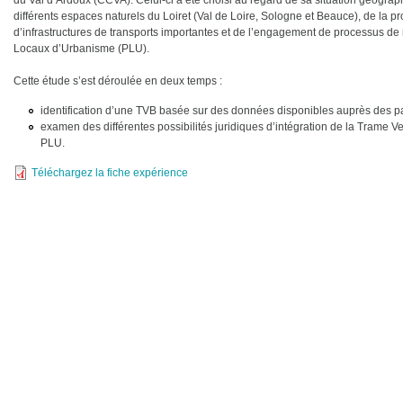
du Val d’Ardoux (CCVA). Celui-ci a été choisi au regard de sa situation géograph
différents espaces naturels du Loiret (Val de Loire, Sologne et Beauce), de la pr
d’infrastructures de transports importantes et de l’engagement de processus de 
Locaux d’Urbanisme (PLU).
Cette étude s’est déroulée en deux temps :
identification d’une TVB basée sur des données disponibles auprès des pa
examen des différentes possibilités juridiques d’intégration de la Trame Ve
PLU.
Téléchargez la fiche expérience