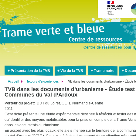
Aller
au
contenu
principal
Centre de ressources pour la
Présentation de la TVB
Vie de la TVB
Trame noire
Docum
Accueil
Retours d'expériences
TVB dans les documents d’urbanisme - Étude 
Fil
TVB dans les documents d’urbanisme - Étude tes
d'Ariane
Communes du Val d’Ardoux
Porteur du projet
DDT du Loiret, CETE Normandie-Centre
2011
Cette fiche présente une étude expérimentale destinée à réfléchir et tester des
qu’identifier des moyens mobilisables pour la prise en compte de la Trame Vert
dans les documents d’urbanisme.
En accord avec les élus locaux, elle a été menée sur le territoire de la comm