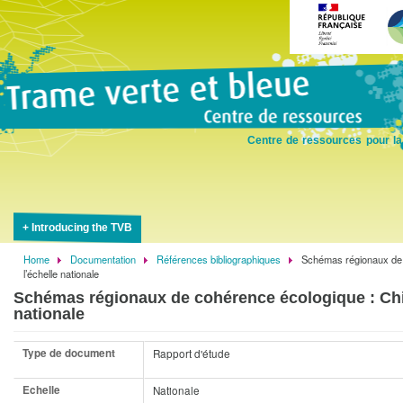
Skip
to
main
content
Centre de ressources pour la
Introducing the TVB
Home
Documentation
Références bibliographiques
Schémas régionaux de 
Breadcrumb
l’échelle nationale
Schémas régionaux de cohérence écologique : Chif
nationale
Type de document
Rapport d'étude
Echelle
Nationale