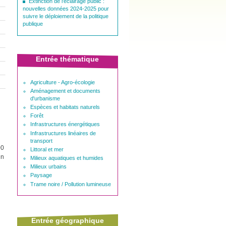
Extinction de l'éclairage public :
nouvelles données 2024-2025 pour
suivre le déploiement de la politique
publique
Entrée thématique
Agriculture - Agro-écologie
Aménagement et documents
d'urbanisme
Espèces et habitats naturels
Forêt
Infrastructures énergétiques
Infrastructures linéaires de
transport
00
Littoral et mer
un
Milieux aquatiques et humides
Milieux urbains
Paysage
Trame noire / Pollution lumineuse
Entrée géographique