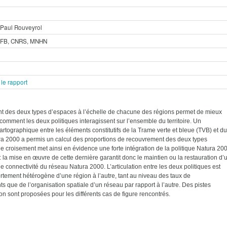
t Paul Rouveyrol
 AFB, CNRS, MNHN
le rapport
t des deux types d’espaces à l’échelle de chacune des régions permet de mieux
omment les deux politiques interagissent sur l’ensemble du territoire. Un
artographique entre les éléments constitutifs de la Trame verte et bleue (TVB) et du
a 2000 a permis un calcul des proportions de recouvrement des deux types
e croisement met ainsi en évidence une forte intégration de la politique Natura 20
 la mise en œuvre de cette dernière garantit donc le maintien ou la restauration d’
 connectivité du réseau Natura 2000. L’articulation entre les deux politiques est
rtement hétérogène d’une région à l’autre, tant au niveau des taux de
s que de l’organisation spatiale d’un réseau par rapport à l’autre. Des pistes
ion sont proposées pour les différents cas de figure rencontrés.