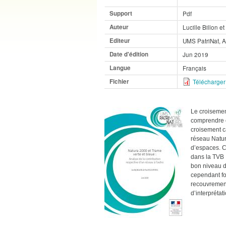
Support
Pdf
Auteur
Lucille Billon e
Editeur
UMS PatriNat,
Date d'édition
Jun 2019
Langue
Français
Fichier
Télécharger 
Le croisemen
comprendre c
croisement c
réseau Natur
d’espaces. C
dans la TVB :
bon niveau de
cependant fo
recouvrement
d’interprétat