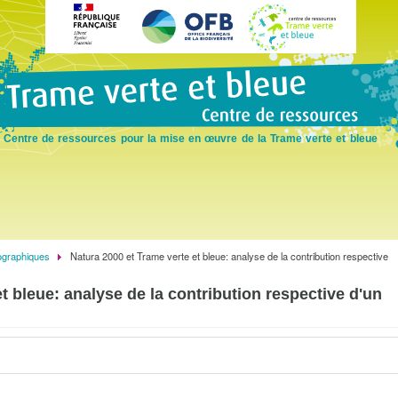
Skip
to
main
content
Centre de ressources pour la mise en œuvre de la Trame verte et bleue
ographiques
Natura 2000 et Trame verte et bleue: analyse de la contribution respective
t bleue: analyse de la contribution respective d'un