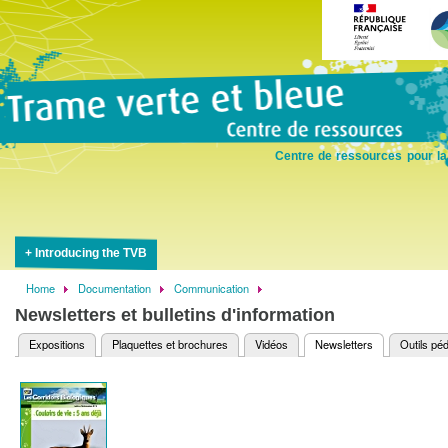
Skip
to
main
content
Centre de ressources pour la
Introducing the TVB
Home
Documentation
Communication
Breadcrumb
Newsletters et bulletins d'information
Expositions
Plaquettes et brochures
Vidéos
Newsletters
(active
Outils pé
Primary
tab)
tabs