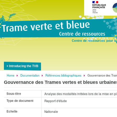
Skip
to
main
content
Centre de ressources pour la
Introducing the TVB
Home
Documentation
Références bibliographiques
Gouvernance des Trame
Breadcrumb
Gouvernance des Trames vertes et bleues urbaine
Sous-titre
Analyse des modalités initiées lors de la mise en pl
Type de document
Rapport d'étude
Echelle
Nationale