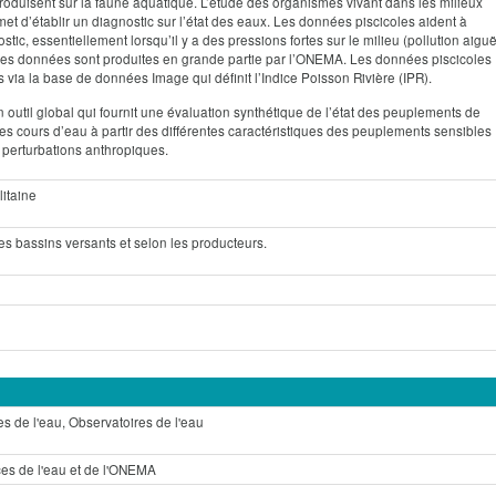
 produisent sur la faune aquatique. L’étude des organismes vivant dans les milieux
et d’établir un diagnostic sur l’état des eaux. Les données piscicoles aident à
ostic, essentiellement lorsqu’il y a des pressions fortes sur le milieu (pollution aigu
es données sont produites en grande partie par l’ONEMA. Les données piscicoles
 via la base de données Image qui définit l’Indice Poisson Rivière (IPR).
n outil global qui fournit une évaluation synthétique de l’état des peuplements de
es cours d’eau à partir des différentes caractéristiques des peuplements sensibles
s perturbations anthropiques.
itaine
es bassins versants et selon les producteurs.
 de l'eau, Observatoires de l'eau
es de l'eau et de l'ONEMA