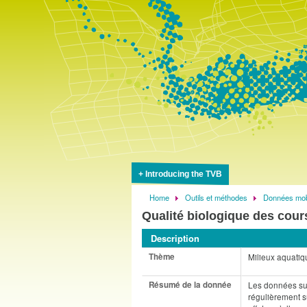
Introducing the TVB
Home
Outils et méthodes
Données mobi
Breadcrumb
Qualité biologique des cour
Description
Thème
Milieux aquatiq
Résumé de la donnée
Les données sur
régulièrement su