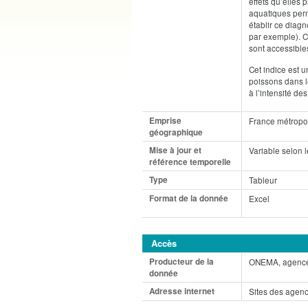
effets qu’elles
aquatiques perm
établir ce diagn
par exemple). C
sont accessibles
Cet indice est u
poissons dans l
à l’intensité de
Emprise
France métropol
géographique
Mise à jour et
Variable selon l
référence temporelle
Type
Tableur
Format de la donnée
Excel
Accès
Producteur de la
ONEMA, agences
donnée
Adresse internet
Sites des agenc