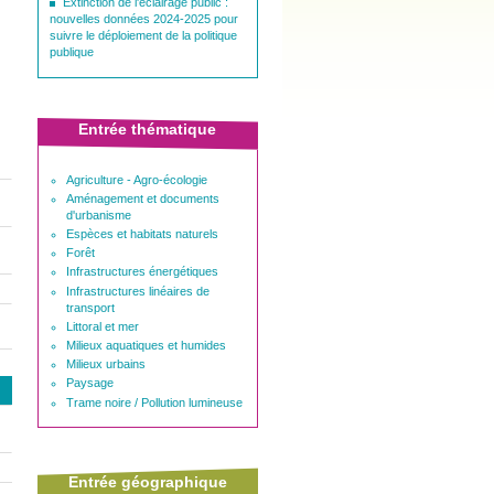
Extinction de l'éclairage public :
nouvelles données 2024-2025 pour
suivre le déploiement de la politique
ë
publique
Entrée thématique
Agriculture - Agro-écologie
Aménagement et documents
d'urbanisme
Espèces et habitats naturels
Forêt
Infrastructures énergétiques
Infrastructures linéaires de
transport
Littoral et mer
Milieux aquatiques et humides
Milieux urbains
Paysage
Trame noire / Pollution lumineuse
Entrée géographique