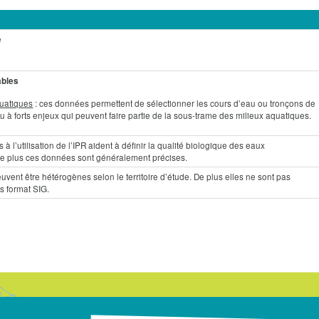
e
ables
quatiques
: ces données permettent de sélectionner les cours d’eau ou tronçons de
u à forts enjeux qui peuvent faire partie de la sous-trame des milieux aquatiques.
s à l’utilisation de l’IPR aident à définir la qualité biologique des eaux
 De plus ces données sont généralement précises.
vent être hétérogènes selon le territoire d’étude. De plus elles ne sont pas
s format SIG.