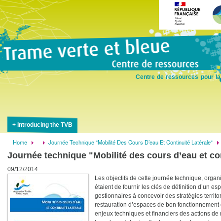
Skip
to
main
content
Centre de ressources pour la
Introducing the TVB
Home
Journée Technique "Mobilité Des Cours D’eau Et Continuité Latérale"
Breadcrumb
Journée technique "Mobilité des cours d’eau et con
09/12/2014
Les objectifs de cette journée technique, organ
étaient de fournir les clés de définition d’un e
gestionnaires à concevoir des stratégies territ
restauration d’espaces de bon fonctionnement 
enjeux techniques et financiers des actions de re