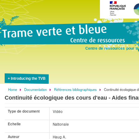
Skip
to
main
content
Centre de ressources pour la
Introducing the TVB
Home
Documentation
Références bibliographiques
Continuité écologique d
Breadcrumb
Continuité écologique des cours d'eau - Aides fin
Type de document
Vidéo
Echelle
Nationale
Auteur
Haug A.