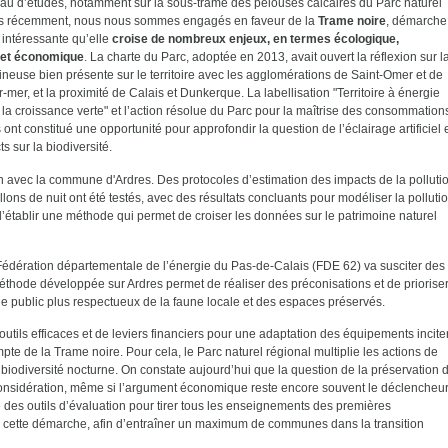
au d’études, notamment sur la sous-trame des pelouses calcaires du Parc naturel
us récemment, nous nous sommes engagés en faveur de la
Trame noire
, démarche
 intéressante qu’elle
croise de nombreux enjeux, en termes écologique,
 et économique
. La charte du Parc, adoptée en 2013, avait ouvert la réflexion sur l
ineuse bien présente sur le territoire avec les agglomérations de Saint-Omer et de
mer, et la proximité de Calais et Dunkerque. La labellisation "Territoire à énergie
 la croissance verte" et l’action résolue du Parc pour la maîtrise des consommation
ont constitué une opportunité pour approfondir la question de l’éclairage artificiel 
s sur la biodiversité.
 avec la commune d'Ardres. Des protocoles d’estimation des impacts de la polluti
lons de nuit ont été testés, avec des résultats concluants pour modéliser la polluti
’établir une méthode qui permet de croiser les données sur le patrimoine naturel
Fédération départementale de l’énergie du Pas-de-Calais (FDE 62) va susciter des
thode développée sur Ardres permet de réaliser des préconisations et de priorise
ge public plus respectueux de la faune locale et des espaces préservés.
outils efficaces et de leviers financiers pour une adaptation des équipements incite
e de la Trame noire. Pour cela, le Parc naturel régional multiplie les actions de
a biodiversité nocturne. On constate aujourd’hui que la question de la préservation 
n considération, même si l’argument économique reste encore souvent le déclencheu
re des outils d’évaluation pour tirer tous les enseignements des premières
ette démarche, afin d’entraîner un maximum de communes dans la transition