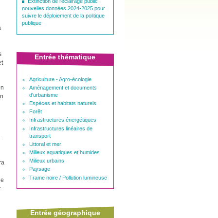
Extinction de l'éclairage public :
nouvelles données 2024-2025 pour
suivre le déploiement de la politique
publique
a
s
Entrée thématique
et
Agriculture - Agro-écologie
on
Aménagement et documents
d'urbanisme
on
Espèces et habitats naturels
Forêt
Infrastructures énergétiques
Infrastructures linéaires de
transport
r
Littoral et mer
Milieux aquatiques et humides
Milieux urbains
ra
Paysage
Trame noire / Pollution lumineuse
de
r
Entrée géographique