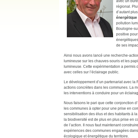
avec un bure
régional. Pl
d’autant plus
énergétique
pollution lum
Boulogne-sur-
positive pour
énergétiques 
de ses impact
Ainsi nous avons lancé une recherche-action
lumineuse sur les chauves-souris et les papil
lumineuse. Cette expérimentation a permis d
avec celles sur l’éclairage public.
Le développement d’un partenariat avec la 
actions concrètes dans les communes. La mé
les interventions à conduire pour un éclaira
Nous faisons le pari que cette conjonction d’
les communes à opter pour une prise en compt
sensibilisation des élus et des habitants à l
la biodiversité est de plus en plus prise e
de l’action. Il nous faut maintenant construi
expériences des communes engagées dans c
écologique et énergétique du territoire.