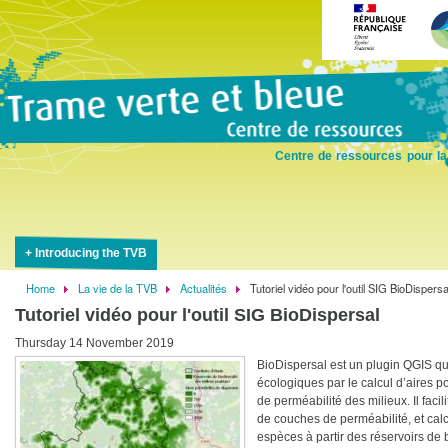
Skip
to
main
content
Centre de ressources pour la
Introducing the TVB
Home
La vie de la TVB
Actualités
Tutoriel vidéo pour l'outil SIG BioDispersa
Breadcrumb
Tutoriel vidéo pour l'outil SIG BioDispersal
Thursday 14 November 2019
BioDispersal est un plugin QGIS qu
écologiques par le calcul d’aires po
de perméabilité des milieux. Il facil
de couches de perméabilité, et calc
espèces à partir des réservoirs de 