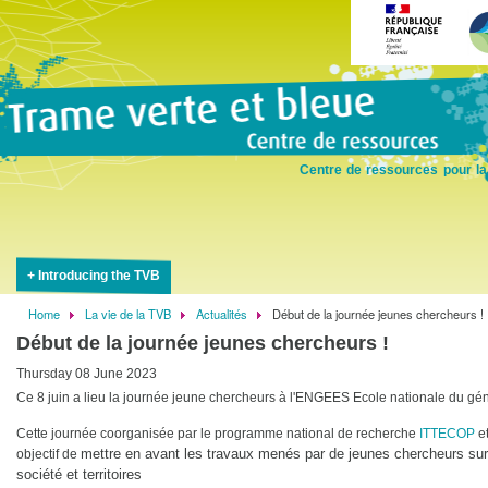
Skip
to
main
content
Centre de ressources pour la
Introducing the TVB
Home
La vie de la TVB
Actualités
Début de la journée jeunes chercheurs !
Breadcrumb
Début de la journée jeunes chercheurs !
Thursday 08 June 2023
Ce 8 juin a lieu la journée jeune chercheurs à l'ENGEES Ecole nationale du gén
Cette journée coorganisée par le programme national de recherche
ITTECOP
e
mettre en avant les travaux menés par de jeunes chercheurs sur 
objectif de
société et territoires