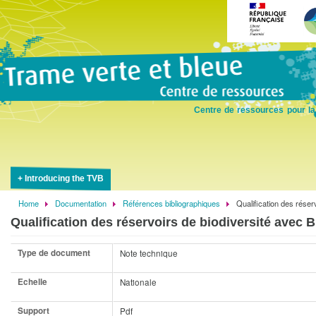
Skip
to
main
content
Centre de ressources pour la
Introducing the TVB
Home
Documentation
Références bibliographiques
Qualification des réser
Breadcrumb
Qualification des réservoirs de biodiversité avec 
Type de document
Note technique
Echelle
Nationale
Support
Pdf