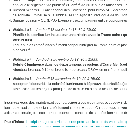
Adeline Coupé – Ville d’Alès - Contrôle, information et sanction des éclai
applique le règlement de publicité et l’arrêté de 2018 sur les nuisances l
Richard Scherrer – Parc national des Cévennes, pour l’IPAMAC - Accom
de sobriété lumineuse plus ambitieuses : diagnostic, catalogue de solutio
Samuel Busson – CEREMA - Exemple d'accompagnement de copropriétés 
Webinaire 3
–
Vendredi 18 octobre de 13h30 à 15h00
Planifier la sobriété lumineuse sur un territoire avec la Trame noire :
WEBPL003)
Focus sur les compétences à mobiliser pour intégrer la Trame noire et plan
biodiversité.
Webinaire 4
–
Vendredi 8 novembre de 13h30 à 15h00
Sobriété lumineuse dans les départements et régions d’Outre-Mer
(co
Abordera les spécificités et les défis propres aux DROM en matière de pol
Webinaire 5
–
Vendredi 15 novembre de 13h30 à 15h00
Accepter l’obscurité : la sobriété lumineuse à l’épreuve des réalités
(c
Discussion sur les enjeux pratiques de la mise en place d’actions de sobrié
Inscrivez-vous dès maintenant
pour participer à ces webinaires et découvrir de
lumineuse tout en respectant la réglementation en vigueur. Chaque session vou
acteurs de terrain, et d'explorer des exemples concrets de sobriété lumineuse dan
Plus d'infos
Inscription agents territoriaux (en précisant le code du webinaire
Inscription autres publics (agents de Etat, BE, associations, particul