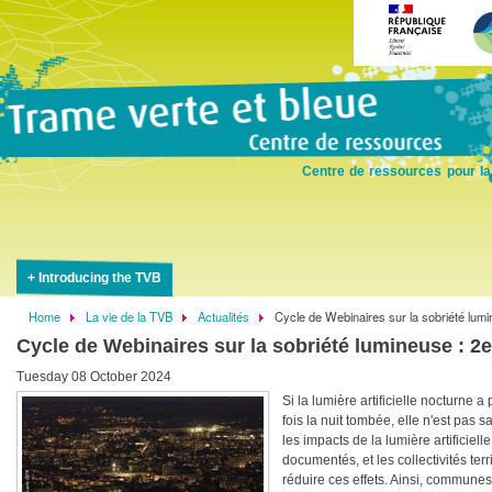
Skip
to
main
content
Centre de ressources pour la
Introducing the TVB
Home
La vie de la TVB
Actualités
Cycle de Webinaires sur la sobriété lumi
Breadcrumb
Cycle de Webinaires sur la sobriété lumineuse : 2
Tuesday 08 October 2024
Si la lumière artificielle nocturne 
fois la nuit tombée, elle n'est pas
les impacts de la lumière artificiell
documentés, et les collectivités te
réduire ces effets. Ainsi, commune