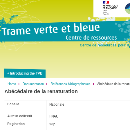
Skip
to
main
content
Centre de ressources pour la
Introducing the TVB
Home
Documentation
Références bibliographiques
Abécédaire de la renatu
Breadcrumb
Abécédaire de la renaturation
Echelle
Nationale
Auteur collectif
FNAU
Pagination
28p.