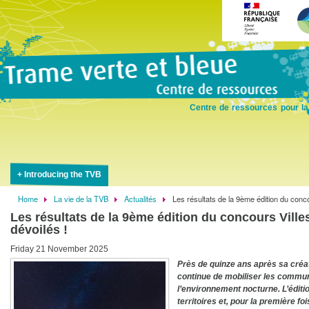
Skip
to
main
content
Centre de ressources pour la
Introducing the TVB
Home
La vie de la TVB
Actualités
Les résultats de la 9ème édition du concou
Breadcrumb
Les résultats de la 9ème édition du concours Villes
dévoilés !
Friday 21 November 2025
Près de quinze ans après sa créatio
continue de mobiliser les commun
l’environnement nocturne. L’édit
territoires et, pour la première