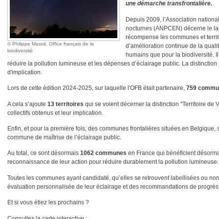
une démarche transfrontalière.
Depuis 2009, l’Association national
nocturnes (ANPCEN) décerne le label
récompense les communes et terri
Philippe Massit, Office français de la
d’amélioration continue de la quali
biodiversité
humains que pour la biodiversité. Il
réduire la pollution lumineuse et les dépenses d’éclairage public. La distinction 
d'implication.
Lors de cette édition 2024-2025, sur laquelle l'OFB était partenaire,
759 commu
A cela s’ajoute
13 territoires
qui se voient décerner la distinction "Territoire de Vi
collectifs obtenus et leur implication.
Enfin, et pour la première fois, des communes frontalières situées en Belgique,
commune de maîtrise de l’éclairage public.
Au total, ce sont désormais
1062 communes
en France qui bénéficient désormais 
reconnaissance de leur action pour réduire durablement la pollution lumineuse.
Toutes les communes ayant candidaté, qu’elles se retrouvent labellisées ou non,
évaluation personnalisée de leur éclairage et des recommandations de progrès
Et si vous étiez les prochains ?
Consultez la carte interactive :