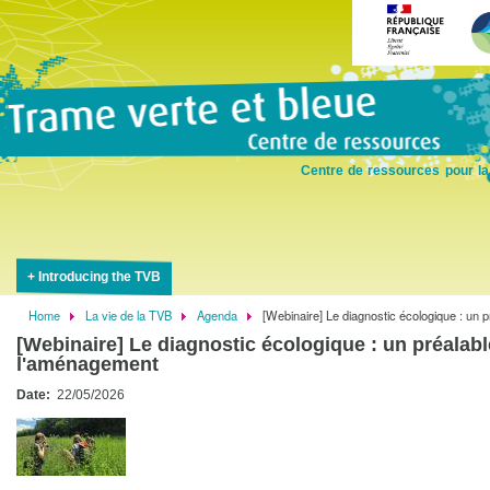
Skip
to
main
content
Centre de ressources pour la
Introducing the TVB
Home
La vie de la TVB
Agenda
[Webinaire] Le diagnostic écologique : un 
Breadcrumb
[Webinaire] Le diagnostic écologique : un préalab
l'aménagement
Date
22/05/2026