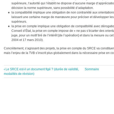
supérieure, l’autorité qui l’établit ne dispose d’aucune marge d’appréciation
décision la norme supérieure, sans possibilité d’adaptation.
la compatibilité implique une obligation de non contrariété aux orientati
laissant une certaine marge de manœuvre pour préciser et développer le
supérieurs.
la prise en compte implique une obligation de compatibilité avec dérogation
Conseil d’État, la prise en compte impose de « ne pas s’écarter des orient
juge, pour un motif tiré de l’intérêt [de l’opération] et dans la mesure ou cet i
2004 et 17 mars 2010).
Concrètement, s’agissant des projets, la prise en compte du SRCE va constitu
mais l’enjeu de la TVB s’inscrit plus globalement dans la nécessaire prise en
‹
Le SRCE est-il un document figé ? (durée de validité,
Sommaire
Book
modalités de révision)
traversal
links
for
Que
signifie
la
notion