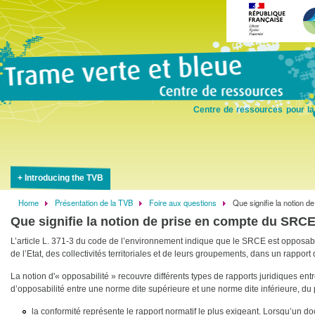
Skip
to
main
content
Centre de ressources pour la
Introducing the TVB
Home
Présentation de la TVB
Foire aux questions
Que signifie la notion 
Breadcrumb
Que signifie la notion de prise en compte du SRCE
L’article L. 371-3 du code de l’environnement indique que le SRCE est opposabl
de l’Etat, des collectivités territoriales et de leurs groupements, dans un rapport
La notion d'« opposabilité » recouvre différents types de rapports juridiques ent
d’opposabilité entre une norme dite supérieure et une norme dite inférieure, du
la conformité représente le rapport normatif le plus exigeant. Lorsqu’un 