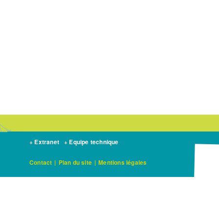
de
prise
en
compte
du
SRCE
?
+ Extranet
+ Equipe technique
Contact
|
Plan du site
|
Mentions légales