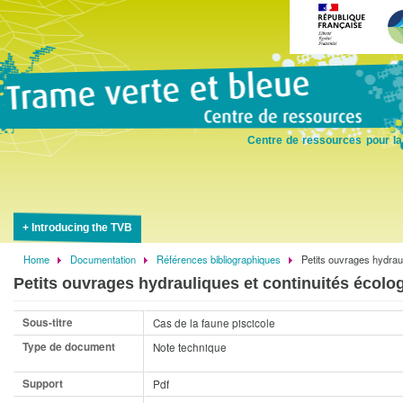
Skip
to
main
content
Centre de ressources pour la
Introducing the TVB
Home
Documentation
Références bibliographiques
Petits ouvrages hydraul
Breadcrumb
Petits ouvrages hydrauliques et continuités écolo
Sous-titre
Cas de la faune piscicole
Type de document
Note technique
Support
Pdf