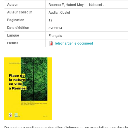
Auteur
Bouriau E, Hubert-Moy L., Nabucet J.
Auteur collectif
Audiar, Costel
Pagination
12
Date d'édition
avr 2014
Langue
Français
Fichier
Télécharger le document
De nombreux gestionnaires des villes s’intéressent, en association avec des che