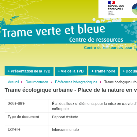
Aller
au
contenu
principal
Centre de ressources pour la
Présentation de la TVB
Vie de la TVB
Trame noire
Docum
Accueil
Documentation
Références bibliographiques
Trame écologique urba
Fil
Trame écologique urbaine - Place de la nature en v
d'Ariane
Sous-titre
État des lieux et éléments pour la mise en œuvre 
métropole
Type de document
Rapport d'étude
Echelle
Intercommunale