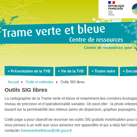
Aller
au
contenu
principal
Centre de ressources pour la
Présentation de la TVB
Vie de la TVB
Trame noire
Docum
Accueil
Outils et méthodes
Outils SIG libres
Fil
Outils SIG libres
d'Ariane
La cartographie de la Trame verte et bleue et notamment des corridors écologiq
niveau de précision et d’opérationnalité variable. On peut citer : la photo-interpr
basant sur la perméabilité des milieux (aires de dispersion, graphes paysagers, c
Cette page a pour objectif de recenser les outils SIG gratuits mobilisables pour 
vous pensez à un outil que vous aimeriez voir apparaître et qui a déjà fait l’obje
contacter
trameverteetbleue@ofb.gouv.fr