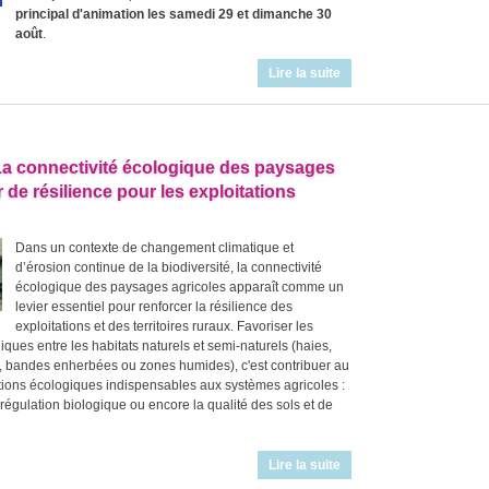
principal d'animation les samedi 29 et dimanche 30
août
.
Lire la suite
La connectivité écologique des paysages
de résilience pour les exploitations
Dans un contexte de changement climatique et
d’érosion continue de la biodiversité, la connectivité
écologique des paysages agricoles apparaît comme un
levier essentiel pour renforcer la résilience des
exploitations et des territoires ruraux. Favoriser les
iques entre les habitats naturels et semi-naturels (haies,
s, bandes enherbées ou zones humides), c'est contribuer au
tions écologiques indispensables aux systèmes agricoles :
la régulation biologique ou encore la qualité des sols et de
Lire la suite