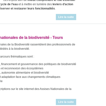
ces enjeux afin de
mieux comprendre le rôle essentiel
cycle de l’eau
et à mettre en lumière des
leviers d’action
server et restaurer leurs fonctionnalités
.
Lire la suite
ationales de la biodiversité - Tours
nales de la Biodiversité rassemblent des professionnels de
dédiés à la biodiversité.
parcours thématiques sont :
n, financement et gouvernance des politiques de biodiversité
n et reconnexion des écosystèmes
, autonomie alimentaire et biodiversité
t adaptation face aux changements climatiques
lle
iptions sur le site internet des Assises Nationales de la
Lire la suite