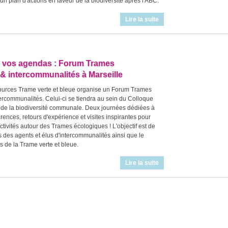
n plan d'actions en faveur de la biodiversité après l'ABC.
Lire la suite
s vos agendas : Forum Trames
& intercommunalités à Marseille
ources Trame verte et bleue organise un Forum Trames
ercommunalités. Celui-ci se tiendra au sein du Colloque
s de la biodiversité communale. Deux journées dédiées à
érences, retours d'expérience et visites inspirantes pour
ectivités autour des Trames écologiques ! L'objectif est de
s des agents et élus d'intercommunalités ainsi que le
s de la Trame verte et bleue.
Lire la suite