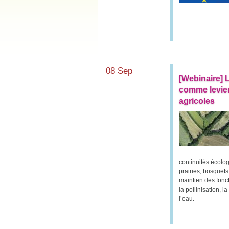
08 Sep
[Webinaire] 
comme levier 
agricoles
continuités écolog
prairies, bosquet
maintien des fonc
la pollinisation, 
l’eau.