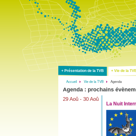
Présentation de la TVB
Vie de la TV
Accueil
Vie de la TVB
Agenda
Fil
Agenda : prochains évènem
d'Ariane
29 Aoû - 30 Aoû
La Nuit Inte