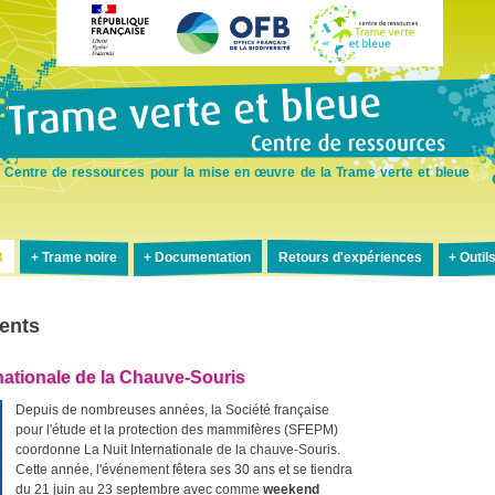
Aller
au
contenu
principal
Centre de ressources pour la mise en œuvre de la Trame verte et bleue
B
Trame noire
Documentation
Retours d'expériences
Outil
ents
rnationale de la Chauve-Souris
Depuis de nombreuses années, la Société française
pour l'étude et la protection des mammifères (SFEPM)
coordonne La Nuit Internationale de la chauve-Souris.
Cette année, l'événement fêtera ses 30 ans et se tiendra
du 21 juin au 23 septembre avec comme
weekend