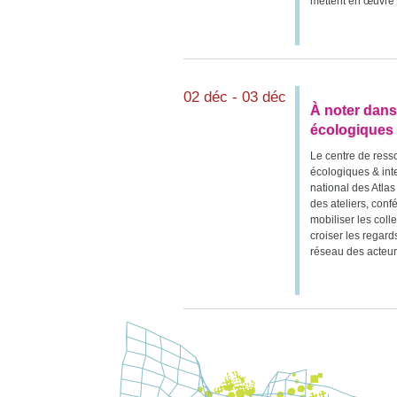
mettent en œuvre u
02 déc - 03 déc
À noter dan
écologiques 
Le centre de ress
écologiques & int
national des Atla
des ateliers, conf
mobiliser les coll
croiser les regard
réseau des acteur