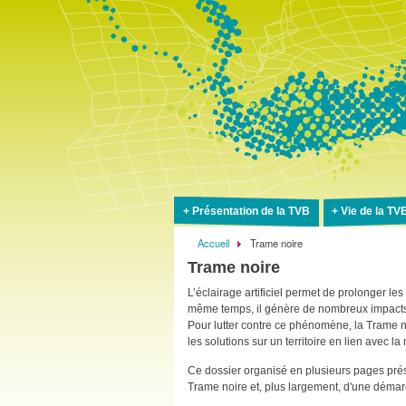
Présentation de la TVB
Vie de la TV
Accueil
Trame noire
Fil
Trame noire
d'Ariane
L’éclairage artificiel permet de prolonger l
même temps, il génère de nombreux impacts su
Pour lutter contre ce phénomène, la Trame n
les solutions sur un territoire en lien avec l
Ce dossier organisé en plusieurs pages prése
Trame noire et, plus largement, d'une démar