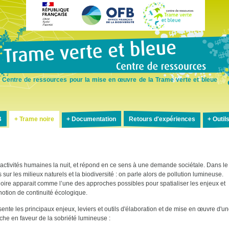
Aller
au
contenu
principal
Centre de ressources pour la mise en œuvre de la Trame verte et bleue
B
Trame noire
Documentation
Retours d'expériences
Outil
es activités humaines la nuit, et répond en ce sens à une demande sociétale. Dans le
r les milieux naturels et la biodiversité : on parle alors de pollution lumineuse.
oire apparait comme l’une des approches possibles pour spatialiser les enjeux et
a notion de continuité écologique.
nte les principaux enjeux, leviers et outils d'élaboration et de mise en œuvre d'u
che en faveur de la sobriété lumineuse :