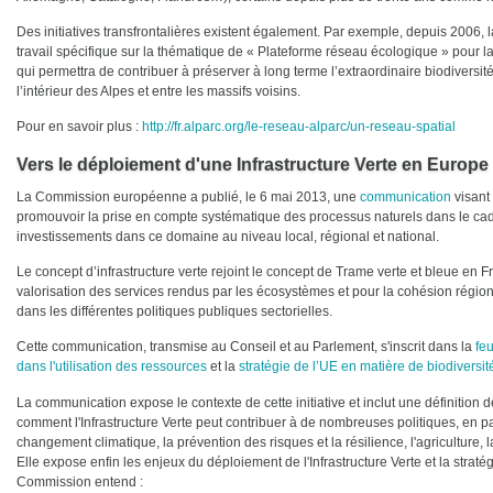
Des initiatives transfrontalières existent également. Par exemple, depuis 2006,
travail spécifique sur la thématique de « Plateforme réseau écologique » pour l
qui permettra de contribuer à préserver à long terme l’extraordinaire biodiversité
l’intérieur des Alpes et entre les massifs voisins.
Pour en savoir plus :
http://fr.alparc.org/le-reseau-alparc/un-reseau-spatial
Vers le déploiement d'une Infrastructure Verte en Europe
La Commission européenne a publié, le 6 mai 2013, une
communication
visant 
promouvoir la prise en compte systématique des processus naturels dans le cadr
investissements dans ce domaine au niveau local, régional et national.
Le concept d’infrastructure verte rejoint le concept de Trame verte et bleue en Fr
valorisation des services rendus par les écosystèmes et pour la cohésion région
dans les différentes politiques publiques sectorielles.
Cette communication, transmise au Conseil et au Parlement, s'inscrit dans la
fe
dans l'utilisation des ressources
et la
stratégie de l’UE en matière de biodiversit
La communication expose le contexte de cette initiative et inclut une définition de c
comment l'Infrastructure Verte peut contribuer à de nombreuses politiques, en pa
changement climatique, la prévention des risques et la résilience, l'agriculture, l
Elle expose enfin les enjeux du déploiement de l'Infrastructure Verte et la stra
Commission entend :