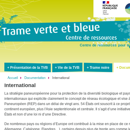
Aller
au
contenu
principal
Centre de ressources pour la
Présentation de la TVB
Vie de la TVB
Trame noire
Docum
Accueil
Documentation
International
Fil
International
d'Ariane
La stratégie paneuropéenne pour la protection de la diversité biologique et pay
internationaux qui explicite clairement le concept de réseau écologique et vis
Paneuropéen (REP) dans un délai de vingt ans. 54 États ont souscrit à ce projet, 
continent européen, plus l'Asie septentrionale et centrale. Il s’agit d’une initiati
États et non d’une loi ni d’une Directive.
De nombreux pays ou régions d’Europe ont contribué à la mise en place de ce ré
Allemagne, Catalogne, Flandres…), certains depuis plus de trente ans comme le