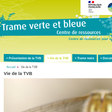
Aller
au
contenu
principal
Centre de ressources pour la
Présentation de la TVB
Vie de la TVB
Trame noire
Docum
Accueil
Vie de la TVB
Fil
Vie de la TVB
d'Ariane