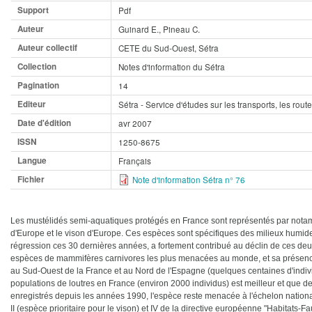
Support
Pdf
Auteur
Guinard E., Pineau C.
Auteur collectif
CETE du Sud-Ouest, Sétra
Collection
Notes d'information du Sétra
Pagination
14
Editeur
Sétra - Service d'études sur les transports, les ro
Date d'édition
avr 2007
ISSN
1250-8675
Langue
Français
Fichier
Note d'information Sétra n° 76
Les mustélidés semi-aquatiques protégés en France sont représentés par notam
d'Europe et le vison d'Europe. Ces espèces sont spécifiques des milieux humides
régression ces 30 dernières années, a fortement contribué au déclin de ces de
espèces de mammifères carnivores les plus menacées au monde, et sa présence
au Sud-Ouest de la France et au Nord de l'Espagne (quelques centaines d'indiv
populations de loutres en France (environ 2000 individus) est meilleur et que de
enregistrés depuis les années 1990, l'espèce reste menacée à l'échelon nation
II (espèce prioritaire pour le vison) et IV de la directive européenne "Habitats-F