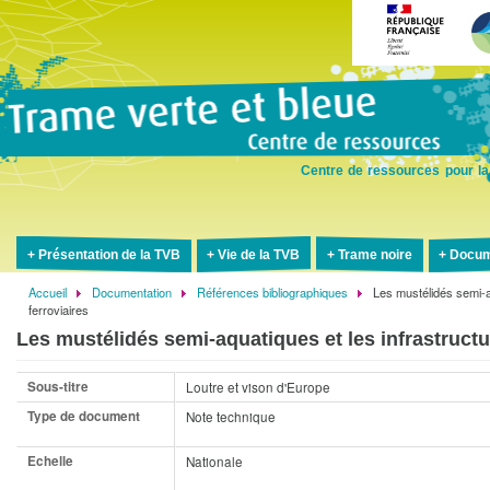
Aller
au
contenu
principal
Centre de ressources pour la
Présentation de la TVB
Vie de la TVB
Trame noire
Docum
Accueil
Documentation
Références bibliographiques
Les mustélidés semi-aq
Fil
ferroviaires
d'Ariane
Les mustélidés semi-aquatiques et les infrastructur
Sous-titre
Loutre et vison d'Europe
Type de document
Note technique
Echelle
Nationale