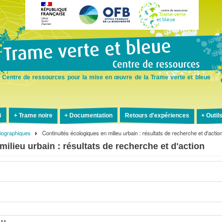
Aller
au
contenu
principal
Centre de ressources pour la mise en œuvre de la Trame verte et bleue
B
Trame noire
Documentation
Retours d'expériences
Outil
liographiques
Continuités écologiques en milieu urbain : résultats de recherche et d'actio
ilieu urbain : résultats de recherche et d'action
 M.