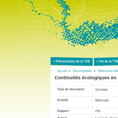
Présentation de la TVB
Vie de la TV
Accueil
Documentation
Références bib
Fil
Continuités écologiques en m
d'Ariane
Type de document
Ouvrage
Echelle
Nationale
Support
Pdf
Auteur
Lecuir G., Barra