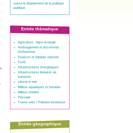
suivre le déploiement de la politique
publique
Entrée thématique
Agriculture - Agro-écologie
Aménagement et documents
d'urbanisme
Espèces et habitats naturels
Forêt
Infrastructures énergétiques
e-
Infrastructures linéaires de
transport
Littoral et mer
e
Milieux aquatiques et humides
Milieux urbains
Paysage
Trame noire / Pollution lumineuse
Entrée géographique