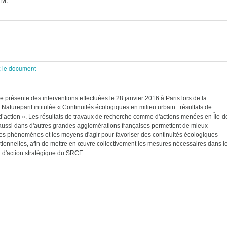
 le document
e présente des interventions effectuées le 28 janvier 2016 à Paris lors de la
Natureparif intitulée « Continuités écologiques en milieu urbain : résultats de
d’action ». Les résultats de travaux de recherche comme d'actions menées en Île-d
aussi dans d'autres grandes agglomérations françaises permettent de mieux
s phénomènes et les moyens d'agir pour favoriser des continuités écologiques
tionnelles, afin de mettre en œuvre collectivement les mesures nécessaires dans l
 d'action stratégique du SRCE.