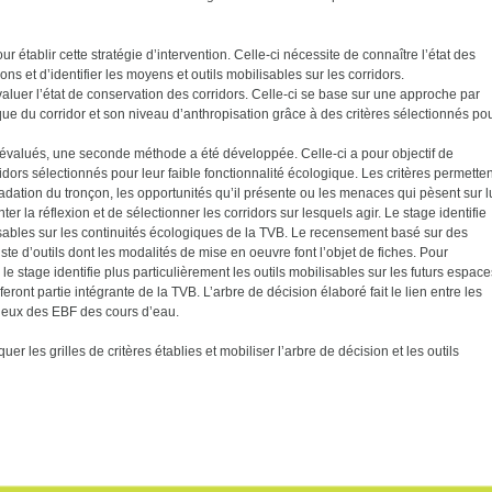
établir cette stratégie d’intervention. Celle-ci nécessite de connaître l’état des
tions et d’identifier les moyens et outils mobilisables sur les corridors.
luer l’état de conservation des corridors. Celle-ci se base sur une approche par
ique du corridor et son niveau d’anthropisation grâce à des critères sélectionnés po
ors évalués, une seconde méthode a été développée. Celle-ci a pour objectif de
ridors sélectionnés pour leur faible fonctionnalité écologique. Les critères permetten
gradation du tronçon, les opportunités qu’il présente ou les menaces qui pèsent sur lu
er la réflexion et de sélectionner les corridors sur lesquels agir. Le stage identifie
ables sur les continuités écologiques de la TVB. Le recensement basé sur des
ste d’outils dont les modalités de mise en oeuvre font l’objet de fiches. Pour
e stage identifie plus particulièrement les outils mobilisables sur les futurs espace
ront partie intégrante de la TVB. L’arbre de décision élaboré fait le lien entre les
njeux des EBF des cours d’eau.
er les grilles de critères établies et mobiliser l’arbre de décision et les outils