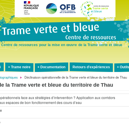
Aller
au
contenu
principal
Centre de ressources pour la mise en œuvre de la Trame verte et bleue
B
Trame noire
Documentation
Retours d'expériences
Outil
liographiques
Déclinaison opérationnelle de la Trame verte et bleue du territoire de Thau
e la Trame verte et bleue du territoire de Thau
érationnels face aux stratégies d’intervention ? Application aux corridors
 aux espaces de bon fonctionnement des cours d’eau
ge
e