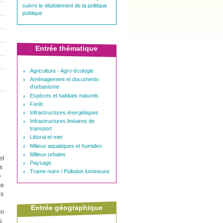
suivre le déploiement de la politique
publique
Entrée thématique
Agriculture - Agro-écologie
Aménagement et documents
d'urbanisme
Espèces et habitats naturels
Forêt
Infrastructures énergétiques
Infrastructures linéaires de
transport
Littoral et mer
Milieux aquatiques et humides
Milieux urbains
et
Paysage
s
Trame noire / Pollution lumineuse
e
ce
es
Entrée géographique
on
s