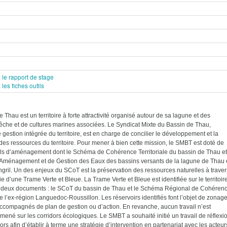
 le rapport de stage
les fiches outils
de Thau est un territoire à forte attractivité organisé autour de sa lagune et des
pêche et de cultures marines associées. Le Syndicat Mixte du Bassin de Thau,
gestion intégrée du territoire, est en charge de concilier le développement et la
des ressources du territoire. Pour mener à bien cette mission, le SMBT est doté de
tils d’aménagement dont le Schéma de Cohérence Territoriale du bassin de Thau et
Aménagement et de Gestion des Eaux des bassins versants de la lagune de Thau 
Ingril. Un des enjeux du SCoT est la préservation des ressources naturelles à traver
ie d’une Trame Verte et Bleue. La Trame Verte et Bleue est identifiée sur le territoir
e deux documents : le SCoT du bassin de Thau et le Schéma Régional de Cohéren
 l’ex-région Languedoc-Roussillon. Les réservoirs identifiés font l’objet de zonag
ccompagnés de plan de gestion ou d’action. En revanche, aucun travail n’est
mené sur les corridors écologiques. Le SMBT a souhaité initié un travail de réflexi
ors afin d’établir à terme une stratégie d’intervention en partenariat avec les acteur