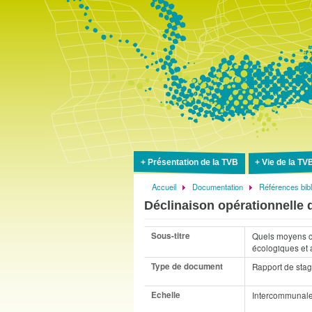
Présentation de la TVB
Vie de la TV
Accueil
Documentation
Références bib
Fil
Déclinaison opérationnelle d
d'Ariane
Sous-titre
Quels moyens op
écologiques et
Type de document
Rapport de sta
Echelle
Intercommunal