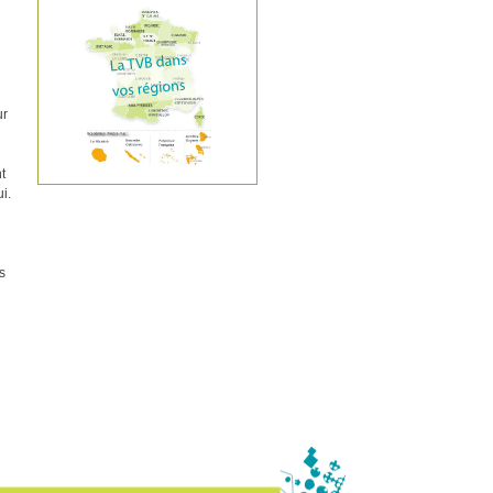
ur
t
i.
s