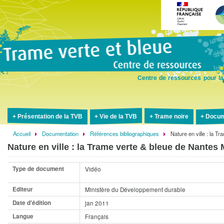
Aller
au
contenu
principal
Centre de ressources pour la
Présentation de la TVB
Vie de la TVB
Trame noire
Docum
Accueil
Documentation
Références bibliographiques
Nature en ville : la T
Fil
Nature en ville : la Trame verte & bleue de Nantes
d'Ariane
Type de document
Vidéo
Editeur
Ministère du Développement durable
Date d'édition
jan 2011
Langue
Français