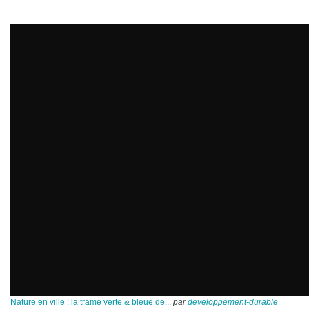
Nature en ville : la trame verte & bleue de...
par
developpement-durable