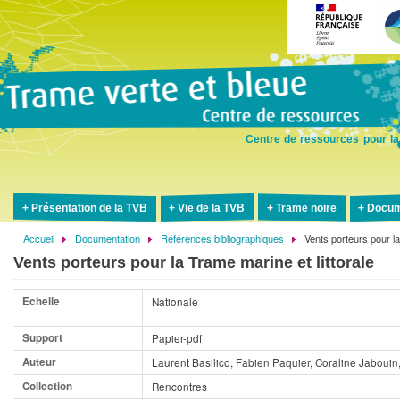
Aller
au
contenu
principal
Centre de ressources pour la
Présentation de la TVB
Vie de la TVB
Trame noire
Docum
Accueil
Documentation
Références bibliographiques
Vents porteurs pour la
Fil
Vents porteurs pour la Trame marine et littorale
d'Ariane
Echelle
Nationale
Support
Papier-pdf
Auteur
Laurent Basilico, Fabien Paquier, Coraline Jaboui
Collection
Rencontres