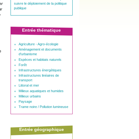
er
suivre le déploiement de la politique
publique
ur
e
Entrée thématique
Agriculture - Agro-écologie
Aménagement et documents
e
d'urbanisme
Espèces et habitats naturels
Forêt
Infrastructures énergétiques
Infrastructures linéaires de
transport
Littoral et mer
Milieux aquatiques et humides
Milieux urbains
Paysage
Trame noire / Pollution lumineuse
Entrée géographique