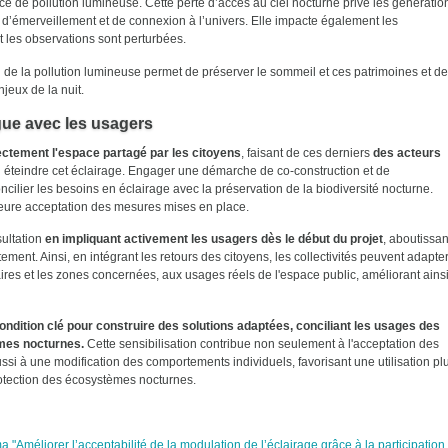
ence de pollution lumineuse. Cette perte d’accès au ciel nocturne prive les génératio
 d’émerveillement et de connexion à l’univers. Elle impacte également les
 les observations sont perturbées.
 de la pollution lumineuse permet de préserver le sommeil et ces patrimoines et de
njeux de la nuit.
gue avec les usagers
ectement l'espace partagé par les citoyens
, faisant de ces derniers
des acteurs
u éteindre cet éclairage. Engager une démarche de co-construction et de
cilier les besoins en éclairage avec la préservation de la biodiversité nocturne.
lleure acceptation des mesures mises en place.
sultation
en impliquant activement les usagers dès le début du projet
, aboutissan
ment. Ainsi, en intégrant les retours des citoyens, les collectivités peuvent adapte
raires et les zones concernées, aux usages réels de l'espace public, améliorant ains
ondition clé pour construire des solutions adaptées, conciliant les usages des
èmes nocturnes.
Cette sensibilisation contribue non seulement à l'acceptation des
ssi à une modification des comportements individuels, favorisant une utilisation pl
protection des écosystèmes nocturnes.
"Améliorer l’acceptabilité de la modulation de l’éclairage grâce à la participation