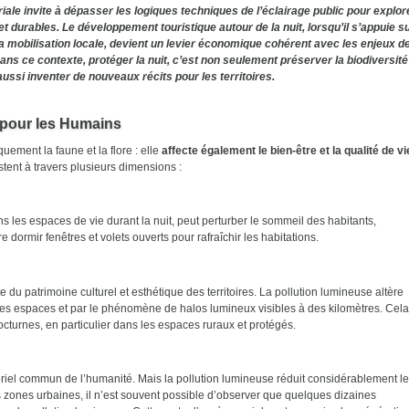
ale invite à dépasser les logiques techniques de l’éclairage public pour explor
t durables. Le développement touristique autour de la nuit, lorsqu’il s’appuie s
t la mobilisation locale, devient un levier économique cohérent avec les enjeux d
Dans ce contexte, protéger la nuit, c’est non seulement préserver la biodiversité
aussi inventer de nouveaux récits pour les territoires.
le pour les Humains
ement la faune et la flore : elle
affecte également le bien-être et la qualité de vi
ent à travers plusieurs dimensions :
ans les espaces de vie durant la nuit, peut perturber le sommeil des habitants,
 dormir fenêtres et volets ouverts pour rafraîchir les habitations.
 du patrimoine culturel et esthétique des territoires. La pollution lumineuse altère
des espaces et par le phénomène de halos lumineux visibles à des kilomètres. Cela
cturnes, en particulier dans les espaces ruraux et protégés.
ériel commun de l’humanité. Mais la pollution lumineuse réduit considérablement le
es zones urbaines, il n’est souvent possible d’observer que quelques dizaines