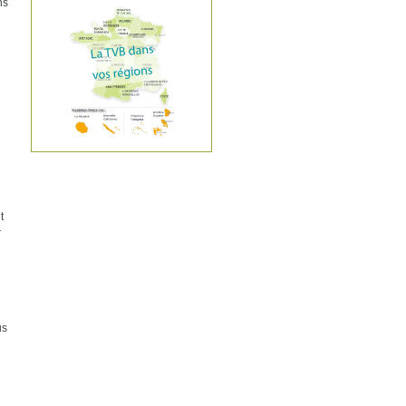
ns
t
r
i
us