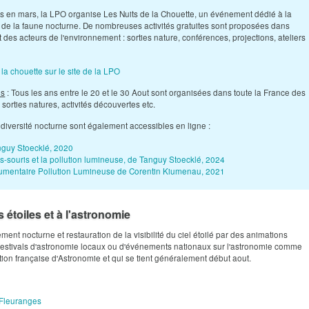
ns en mars, la LPO organise Les Nuits de la Chouette, un événement dédié à la
 de la faune nocturne. De nombreuses activités gratuites sont proposées dans
et des acteurs de l'environnement : sorties nature, conférences, projections, ateliers
la chouette sur le site de la LPO
is
: Tous les ans entre le 20 et le 30 Aout sont organisées dans toute la France des
: sorties natures, activités découvertes etc.
odiversité nocturne sont également accessibles en ligne :
nguy Stoecklé, 2020
s-souris et la pollution lumineuse, de Tanguy Stoecklé, 2024
cumentaire Pollution Lumineuse de Corentin Kiumenau, 2021
s étoiles et à l'astronomie
ment nocturne et restauration de la visibilité du ciel étoilé par des animations
festivals d'astronomie locaux ou d'événements nationaux sur l'astronomie comme
ation française d'Astronomie et qui se tient généralement début aout.
 Fleuranges