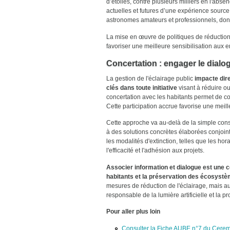
d’étoiles, contre plusieurs milliers en l'abs
actuelles et futures d’une expérience source
astronomes amateurs et professionnels, dont
La mise en œuvre de politiques de réduction
favoriser une meilleure sensibilisation aux e
Concertation : engager le dialo
La gestion de l'éclairage public
impacte dir
clés dans toute initiative
visant à réduire o
concertation avec les habitants permet de con
Cette participation accrue favorise une mei
Cette approche va au-delà de la simple con
à des solutions concrètes élaborées conjointe
les modalités d'extinction, telles que les ho
l'efficacité et l'adhésion aux projets.
Associer information et dialogue est une c
habitants et la préservation des écosyst
mesures de réduction de l'éclairage, mais au
responsable de la lumière artificielle et la 
Pour aller plus loin
Consulter la Fiche AUBE n°7 du Cerema 