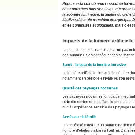
Repenser la nuit comme ressource territori
des approches plus sensibles, culturelles e
la sobriété lumineuse, la qualité du ciel e
biodiversité et de transition énergétique. 
et les continuités écologiques, mais c'est 
Impacts de la lumière artificiel
La pollution lumineuse ne concerne pas uniqu
des humains
. Ses conséquences se manifest
Santé : impact de la lumière intrusive
La lumière artificielle, lorsqu’elle pénètre d
notamment en période estivale où l’on préfère
Qualité des paysages nocturnes
Les paysages nocturnes font partie intégrante
cette dimension en modifiant la perception 
nuit à l’expérience sensible des paysages no
Accès au ciel étoilé
Le ciel étoilé constitue un patrimoine immat
nombre d’étoiles visibles à l’œil nu. Dans l