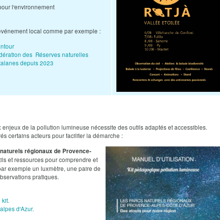
 pour l'environnement
re événement local comme par exemple :
antour
Fédération des Réserves naturelles
talanes depuis 2023
x enjeux de la pollution lumineuse nécessite des outils adaptés et accessibles.
s certains acteurs pour faciliter la démarche :​
 naturels régionaux de Provence-
ils et ressources pour comprendre et
 par exemple un luxmètre, une paire de
bservations pratiques. ​
kit.
alpes d'Azur.