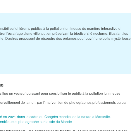
sibiliser différents publics à la pollution lumineuse de manière interactive et
 l'éclairage d'une ville tout en préservant la biodiversité nocturne, illustrant les
icielle.​ D'autres proposent de résoudre des énigmes pour ouvrir une boîte mystérieuse
ue
stitue un vecteur puissant pour sensibiliser le public à la pollution lumineuse.
erveillement de la nuit, par l'intervention de photographes professionnels ou par
é en 2021 dans le cadre du Congrès mondial de la nature à Marseille.
entifique et photographe sur le site du Monde
e intéressante. Des compagnies de théâtre, telles que celle proposant la pièce