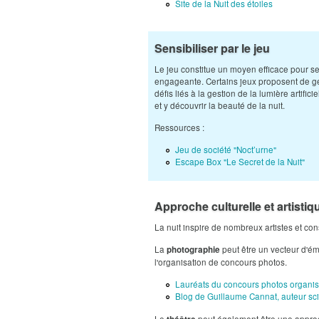
Site de la Nuit des étoiles
Sensibiliser par le jeu
Le jeu constitue un moyen efficace pour sen
engageante. Certains jeux proposent de gérer
défis liés à la gestion de la lumière artif
et y découvrir la beauté de la nuit.
Ressources :
Jeu de société "Noct’urne"
Escape Box "Le Secret de la Nuit"
Approche culturelle et artistiq
La nuit inspire de nombreux artistes et con
La
peut être un vecteur d'ém
photographie
l'organisation de concours photos.
Lauréats du concours photos organis
Blog de Guillaume Cannat, auteur sci
Le
peut également être une approch