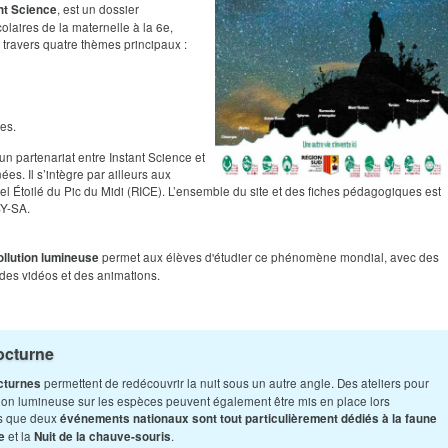
, est un dossier
ant Science
laires de la maternelle à la 6e,
à travers quatre thèmes principaux :
ues.
n partenariat entre Instant Science et
s. Il s’intègre par ailleurs aux
iel Étoilé du Pic du Midi (RICE). L’ensemble du site et des fiches pédagogiques est
BY-SA.
permet aux élèves d'étudier ce phénomène mondial, avec des
ollution lumineuse
 des vidéos et des animations. ​
nocturne
permettent de redécouvrir la nuit sous un autre angle. Des ateliers pour
cturnes
lution lumineuse sur les espèces peuvent également être mis en place lors
ns que deux
événements nationaux sont tout particulièrement dédiés à la faune
et la
.
e
Nuit de la chauve-souris