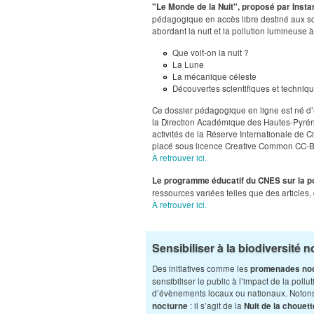
​"Le Monde de la Nuit", proposé par Inst
pédagogique en accès libre destiné aux sco
abordant la nuit et la pollution lumineuse 
Que voit-on la nuit ?
La Lune
La mécanique céleste
Découvertes scientifiques et techniq
Ce dossier pédagogique en ligne est né d’u
la Direction Académique des Hautes-Pyrénée
activités de la Réserve Internationale de C
placé sous licence Creative Common CC-
À retrouver ici.
Le programme éducatif du CNES sur la p
ressources variées telles que des articles,
À retrouver ici.
Sensibiliser à la biodiversité 
Des initiatives comme les
promenades no
sensibiliser le public à l’impact de la pol
d’évènements locaux ou nationaux. Noto
: il s’agit de la
nocturne
Nuit de la chouett