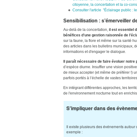
citoyenne, la concertation et la co-cons
Consulter l'article "Éclairage public : 
Sensibilisation : s’émerveiller d
Au-delà de la concertation,
il est essentiel
bénéfices d'une gestion raisonnée de l'écl
sur la faune, la flore et même sur la santé 
des articles dans les bulletins municipaux, 
informations et d'engager le dialogue.
Il paraît nécessaire de faire évoluer notre 
d’espèce diurne. Insuffler une vision positiv
de mieux accepter (et même de préférer !) un
parfois portés à l’échelle de vastes territoire
En intégrant différentes approches, les territ
de l'environnement nocturne tout en enrichiss
S'impliquer dans des évèneme
Il existe plusieurs des événements autour 
exemple :