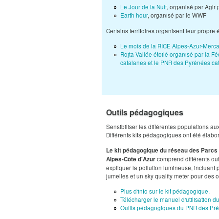
Le Jour de la Nuit
, organisé par Agir
Earth hour
, organisé par le WWF
Certains territoires organisent leur prop
Le mois de la RICE Alpes-Azur-Merc
Rojta Vallée étoilé organisé par la 
catalanes et le PNR des Pyrénées ca
Outils pédagogiques
Sensibiliser les différentes populations au
Différents kits pédagogiques ont été élaboré
Le kit pédagogique du réseau des Parcs
comprend différents out
Alpes-Côte d'Azur
expliquer la pollution lumineuse, incluant
jumelles et un sky quality meter pour des o
Plus d'info sur le kit pédagogique.
Télécharger le manuel d'utilisation du 
Outils pédagogiques du PNR des Pré