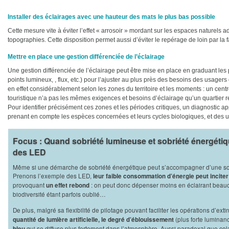
Installer des éclairages avec une hauteur des mats le plus bas possible
Cette mesure vite à éviter l’effet « arrosoir » mordant sur les espaces naturels a
topographies. Cette disposition permet aussi d’éviter le repérage de loin par la 
Mettre en place une gestion différenciée de l’éclairage
Une gestion différenciée de l’éclairage peut être mise en place en graduant le
points lumineux, , flux, etc.) pour l’ajuster au plus près des besoins des usager
en effet considérablement selon les zones du territoire et les moments : un cen
touristique n’a pas les mêmes exigences et besoins d’éclairage qu’un quartier 
Pour identifier précisément ces zones et les périodes critiques, un diagnostic ap
prenant en compte les espèces concernées et leurs cycles biologiques, et des 
Focus : Quand sobriété lumineuse et sobriété énergéti
des LED
Même si une démarche de sobriété énergétique peut s’accompagner d’une sobri
Prenons l’exemple des LED,
leur faible consommation d’énergie peut incite
provoquant
: on peut donc dépenser moins en éclairant beauco
un effet rebond
biodiversité étant parfois oublié…
De plus, malgré sa flexibilité de pilotage pouvant faciliter les opérations d’exti
(plus forte luminan
quantité de lumière artificielle, le degré d’éblouissement
qui se diffuse plus fortement dans l’atmosphère. Aussi paradoxal que cel
bleu