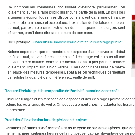
De nombreuses communes choisissent d’éteindre partiellement ou
totalement leur éclairage public durant une partie de la nuit. En plus des
arguments économiques, ces dispositions entrent dans une démarche
de sobriété lumineuse et écologique. L’extinction de l’éclairage en cœur
de nuit, par exemple entre 23h et 6h du matin quand les usagers sont
très rares, paraît donc être une mesure de bon sens.
Consulter le modèle d'arrêté relatif à l'éclairage public
Outil pratique :
Notons cependant que de nombreuses espèces étant actives en début
en fin de nuit, souvent à des moments où l’éclairage est toujours allumé
ou vient d’être rallumé, cette seule mesure ne suffit pas pour neutraliser
totalement l’impact sur la biodiversité. Il sera donc nécessaire de mettre
en place des mesures temporelles, spatiales ou techniques permettant
de réduire la quantité de lumière en extrémité de nuit.
Réduire l’éclairage à la temporalité de l’activité humaine concernée
Cibler les usages et les fonctions des espaces et des éclairages permet d’adapter 
réduire les éclairages de veille. On peut également choisir d’adapter les horair
de présence.
Procéder à l’extinction lors de périodes à enjeux
Certaines périodes s’avèrent clés dans le cycle de vie des espèces, que ce s
même manière, certaines heures de la nuit peuvent abriter davantage de vie noc