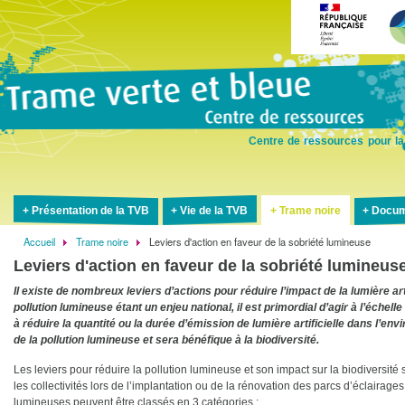
Aller
au
contenu
principal
Centre de ressources pour la
Présentation de la TVB
Vie de la TVB
Trame noire
Docum
Accueil
Trame noire
Leviers d'action en faveur de la sobriété lumineuse
Fil
Leviers d'action en faveur de la sobriété lumineus
d'Ariane
Il existe de nombreux leviers d’actions pour réduire l’impact de la lumière ar
pollution lumineuse étant un enjeu national, il est primordial d’agir à l’échelle
à réduire la quantité ou la durée d’émission de lumière artificielle dans l’en
de la pollution lumineuse et sera bénéfique à la biodiversité.
Les leviers pour réduire la pollution lumineuse et son impact sur la biodiversité 
les collectivités lors de l’implantation ou de la rénovation des parcs d’éclairages
lumineuses peuvent être classés en 3 catégories :