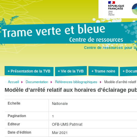
Aller
au
contenu
principal
Centre de ressources pour la
Présentation de la TVB
Vie de la TVB
Trame noire
Docum
Accueil
Documentation
Références bibliographiques
Modèle d’arrêté relatif
Fil
Modèle d’arrêté relatif aux horaires d’éclairage pub
d'Ariane
Echelle
Nationale
Pagination
1
Editeur
OFB-UMS Patrinat
Date d'édition
Mar 2021