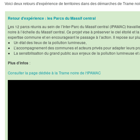
Voici deux retours d'expérience de territoires dans des démarches de Trame noi
Retour d'expérience : les Parcs du Massif central
L
es 12 parcs réunis au sein de l’Inter-Parc du Massif central (IPAMAC) travai
noire à l’échelle du Massif central. Ce projet vise à préserver le ciel étoilé et
expertise commune et en encourageant le passage à l’action. Il repose sur pl
● Un état des lieux de la pollution lumineuse,
● L’accompagnement des communes et acteurs privés pour adapter leurs pra
● La sensibilisation du grand public aux enjeux de la pollution lumineuse et à
:
Plus d’infos
Consulter la page dédiée à la Trame noire de l'IPAMAC