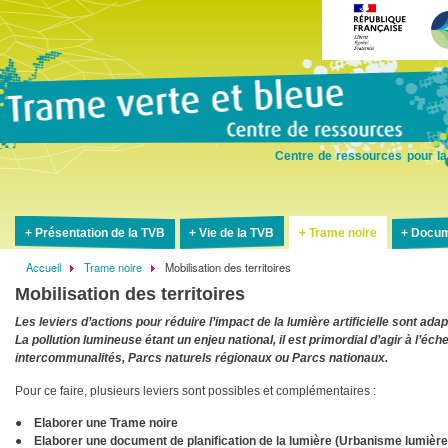
Aller
au
contenu
principal
Centre de ressources pour la
Présentation de la TVB
Vie de la TVB
Trame noire
Docum
Accueil
Trame noire
Mobilisation des territoires
Fil
Mobilisation des territoires
d'Ariane
Les leviers d’actions pour réduire l’impact de la lumière artificielle sont ad
La pollution lumineuse étant un enjeu national, il est primordial d’agir à l’éch
intercommunalités, Parcs naturels régionaux ou Parcs nationaux.
Pour ce faire, plusieurs leviers sont possibles et complémentaires :
●
Elaborer une Trame noire
● Elaborer une document de planification de la lumière (Urbanisme lumière