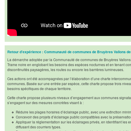
Retour d'expérience : Communauté de communes de Bruyères Vallons d
La démarche adoptée par la Communauté de communes de Bruyères Vallons d
Trame noire en englobant les besoins des espèces nocturnes et en tenant comp
discontinuités paysagères, les routes ou encore les barrières lumineuses.
Ces actions ont été accompagnées par l’élaboration d’une charte intercommun
communes. Basée sur une entrée par espèce, cette charte propose trois nive
besoins spécifiques de chaque territoire.
Cette charte propose plusieurs niveaux d’engagement aux communes signataire
s’engagent sur des mesures concrètes visant à :
Réduire les plages horaires d’éclairage public, avec une extinction mini
Concevoir des projets d’éclairage public compatibles avec la préservation
Appliquer la réglementation sur les éclairages privés, en identifiant les 
diffusant des courriers types.