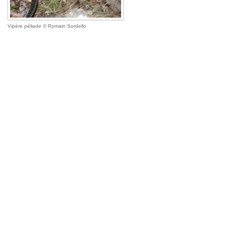
Vipère péliade
Romain Sordello