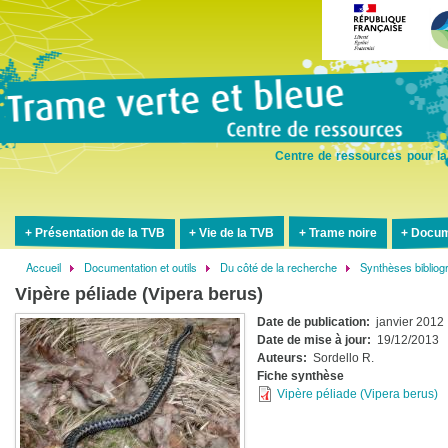
Aller
au
contenu
principal
Centre de ressources pour la
Présentation de la TVB
Vie de la TVB
Trame noire
Docum
Accueil
Documentation et outils
Du côté de la recherche
Synthèses biblio
Fil
Vipère péliade (Vipera berus)
d'Ariane
Date de publication
janvier 2012
Date de mise à jour
19/12/2013
Auteurs
Sordello R.
Fiche synthèse
Vipère péliade (Vipera berus)