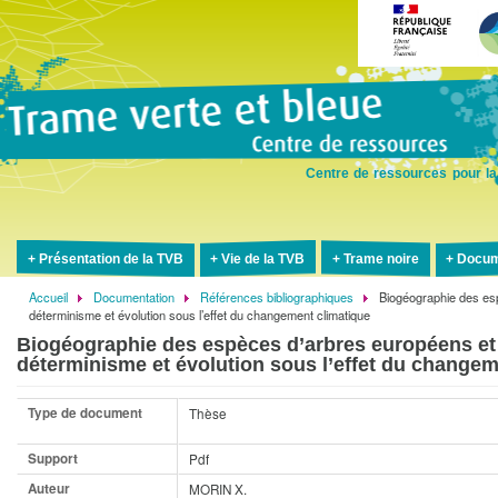
Aller
au
contenu
principal
Centre de ressources pour la
Présentation de la TVB
Vie de la TVB
Trame noire
Docum
Accueil
Documentation
Références bibliographiques
Biogéographie des es
Fil
déterminisme et évolution sous l’effet du changement climatique
d'Ariane
Biogéographie des espèces d’arbres européens et
déterminisme et évolution sous l’effet du changem
Type de document
Thèse
Support
Pdf
Auteur
MORIN X.