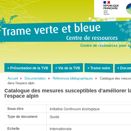
Aller
au
contenu
principal
Centre de ressources pour la
Présentation de la TVB
Vie de la TVB
Trame noire
Docum
Accueil
Documentation
Références bibliographiques
Catalogue des mesures
Fil
dans l'espace alpin
d'Ariane
Catalogue des mesures susceptibles d'améliorer l
l'espace alpin
Sous-titre
Initiative Continuum écologique
Type de document
Guide
Echelle
Internationale