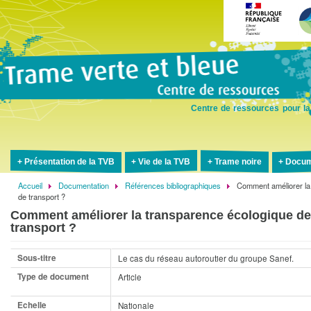
Aller
au
contenu
principal
Centre de ressources pour la
Présentation de la TVB
Vie de la TVB
Trame noire
Docum
Accueil
Documentation
Références bibliographiques
Comment améliorer la
Fil
de transport ?
d'Ariane
Comment améliorer la transparence écologique des
transport ?
Sous-titre
Le cas du réseau autoroutier du groupe Sanef.
Type de document
Article
Echelle
Nationale