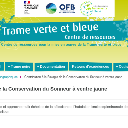
Aller
au
contenu
principal
Centre de ressources pour la mise en œuvre de la Trame verte et bleue
B
Trame noire
Documentation
Retours d'expériences
Outil
liographiques
Contribution à la Biologie de la Conservation du Sonneur à ventre jaune
de la Conservation du Sonneur à ventre jaune
e et approche multi-échelles de la sélection de l’habitat en limite septentrionale de
rtition