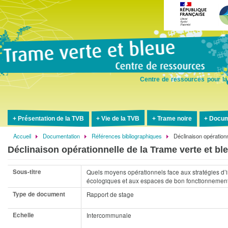
Aller
au
contenu
principal
Centre de ressources pour la
Présentation de la TVB
Vie de la TVB
Trame noire
Docum
Accueil
Documentation
Références bibliographiques
Déclinaison opérationn
Fil
Déclinaison opérationnelle de la Trame verte et ble
d'Ariane
Sous-titre
Quels moyens opérationnels face aux stratégies d’i
écologiques et aux espaces de bon fonctionnement
Type de document
Rapport de stage
Echelle
Intercommunale