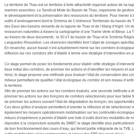
Le territoire de Thau est un territoire à forte attractivité organisé autour de sa l
marines associées. Le Syndicat Mixte du Bassin de Thau, organisme de gestion in
le développement et la préservation des ressources du territoire. Pour mener à b
outils d’aménagement dont le Schéma de Cohérence Territoriale du bassin de
des Eaux des bassins versants de la lagune de Thau et de l’étang d’Ingril. Un 
ressources naturelles à travers la cartographie d’une Trame Verte et Bleue. La Tra
au travers de deux documents : le SCoT du bassin de Thau et le Schéma Régio
Languedoc-Roussillon. Les réservoirs identifiés font l’objet de zonages spécif
En revanche, aucun travail n’est actuellement mené sur les corridors écologique
réflexion sur ces corridors afin d’établir à terme une stratégie d’intervention en p
Ce stage permet de poser les fondements pour établir cette stratégie d’interventi
lieux initial des corridors, de prioriser les actions et d’identifier les moyens et ou
Ainsi, le stage propose une méthode pour évaluer l’état de conservation des cor
milieux permettant de qualifier l’état écologique du corridor et son niveau d’ant
le territoire.
Afin de prioriser les actions sur les corridors évalués, une seconde méthode a é
prioriser les actions sur des tronçons de corridors sélectionnés pour leur faible 
de prioriser les actions suivant l’état de dégradation du tronçon, les opportunité
Ces deux grilles d’analyse permettent d’orienter la réflexion et de sélectionner le
également les moyens opérationnels mobilisables sur les continuités écologiq
retours d’expérience a permis d’établir une liste d’outils dont les modalités de m
répondre à la conjoncture actuelle du SMBT, le stage identifie plus particulièrem
de bon fonctionnement des cours d’eau, qui feront partie intégrante de la TVB. L’a