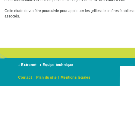
outils mobilisables et les composantes et enjeux des EBF des cours d’eau.
Cette étude devra être poursuivie pour appliquer les grilles de critères établies et
associés.
+ Extranet
+ Equipe technique
Contact
|
Plan du site
|
Mentions légales