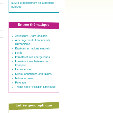
suivre le déploiement de la politique
publique
Entrée thématique
Agriculture - Agro-écologie
Aménagement et documents
d'urbanisme
Espèces et habitats naturels
Forêt
s
Infrastructures énergétiques
Infrastructures linéaires de
transport
Littoral et mer
Milieux aquatiques et humides
Milieux urbains
Paysage
Trame noire / Pollution lumineuse
Entrée géographique