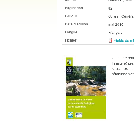
Pagination
82
Editeur
Conseil Général
Date d'édition
mai 2010
Langue
Français
Fichier
Guide de mi
Ce guide réal
Finistère) pr
structures int
rétablissemen