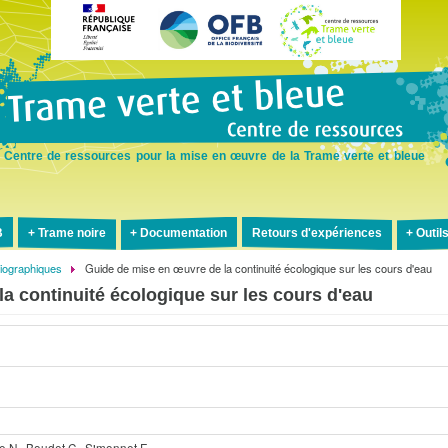
Aller
au
contenu
principal
Centre de ressources pour la mise en œuvre de la Trame verte et bleue
B
Trame noire
Documentation
Retours d'expériences
Outil
liographiques
Guide de mise en œuvre de la continuité écologique sur les cours d'eau
a continuité écologique sur les cours d'eau
e N., Boudet C., Simonnet F.