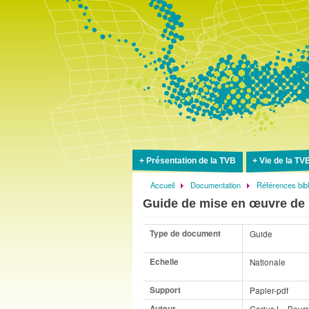
Présentation de la TVB
Vie de la TV
Accueil
Documentation
Références bib
Fil
Guide de mise en œuvre de l
d'Ariane
Type de document
Guide
Echelle
Nationale
Support
Papier-pdf
Auteur
Gorius L., Bourr