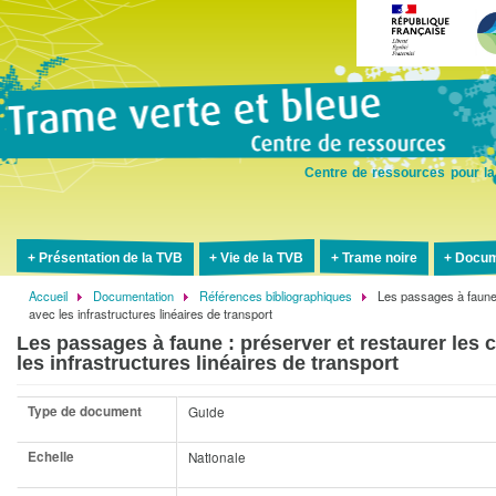
Aller
au
contenu
principal
Centre de ressources pour la
Présentation de la TVB
Vie de la TVB
Trame noire
Docum
Accueil
Documentation
Références bibliographiques
Les passages à faune 
Fil
avec les infrastructures linéaires de transport
d'Ariane
Les passages à faune : préserver et restaurer les 
les infrastructures linéaires de transport
Type de document
Guide
Echelle
Nationale