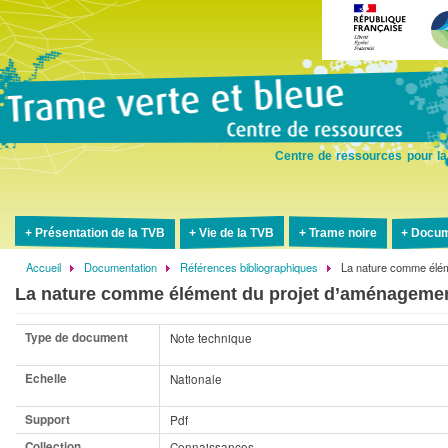
Aller
au
contenu
principal
Centre de ressources pour la
Présentation de la TVB
Vie de la TVB
Trame noire
Docum
Accueil
Documentation
Références bibliographiques
La nature comme élém
Fil
La nature comme élément du projet d’aménagemen
d'Ariane
Type de document
Note technique
Echelle
Nationale
Support
Pdf
Collection
Connaissances