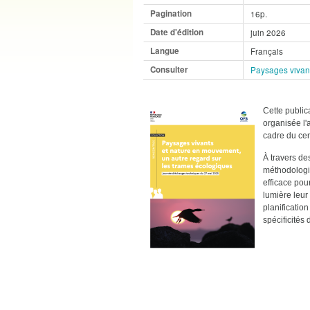
Pagination
16p.
Date d'édition
juin 2026
Langue
Français
Consulter
Paysages vivant
Cette public
organisée l'
cadre du cen
À travers de
méthodologiq
efficace pou
lumière leur 
planificatio
spécificités d