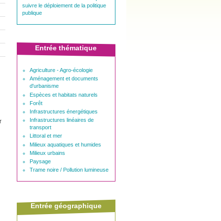
suivre le déploiement de la politique
publique
Entrée thématique
Agriculture - Agro-écologie
Aménagement et documents
d'urbanisme
Espèces et habitats naturels
Forêt
Infrastructures énergétiques
Infrastructures linéaires de
r
transport
Littoral et mer
Milieux aquatiques et humides
Milieux urbains
Paysage
Trame noire / Pollution lumineuse
Entrée géographique