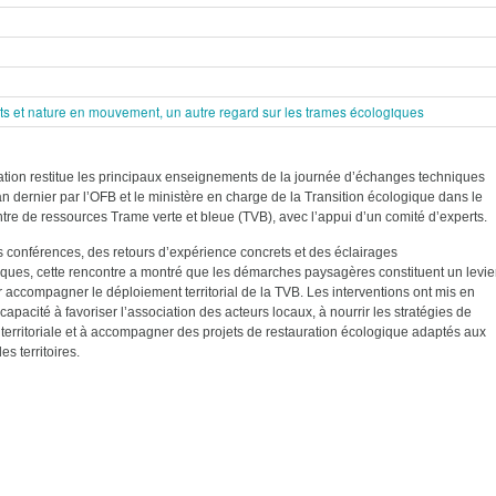
s et nature en mouvement, un autre regard sur les trames écologiques
ation restitue les principaux enseignements de la journée d’échanges techniques
an dernier par l’OFB et le ministère en charge de la Transition écologique dans le
tre de ressources Trame verte et bleue (TVB), avec l’appui d’un comité d’experts.
s conférences, des retours d’expérience concrets et des éclairages
ues, cette rencontre a montré que les démarches paysagères constituent un levie
r accompagner le déploiement territorial de la TVB. Les interventions ont mis en
capacité à favoriser l’association des acteurs locaux, à nourrir les stratégies de
n territoriale et à accompagner des projets de restauration écologique adaptés aux
es territoires.