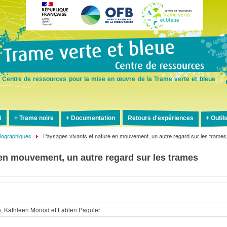
Aller
au
contenu
principal
Centre de ressources pour la mise en œuvre de la Trame verte et bleue
B
Trame noire
Documentation
Retours d'expériences
Outil
liographiques
Paysages vivants et nature en mouvement, un autre regard sur les trames
en mouvement, un autre regard sur les trames
o, Kathleen Monod et Fabien Paquier